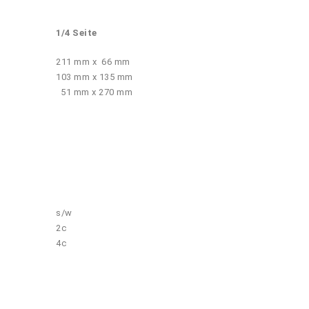
1/4 Seite
211 mm x 66 mm
103 mm x 135 mm
51 mm x 270 mm
s/w
2c
4c