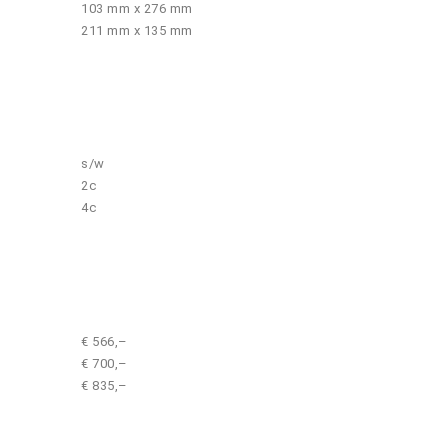
103 mm x 276 mm
211 mm x 135 mm
s/w
2c
4c
€ 566,–
€ 700,–
€ 835,–