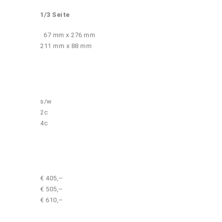
1/3 Seite
67 mm x 276 mm
211 mm x 88 mm
s/w
2c
4c
€ 405,–
€ 505,–
€ 610,–