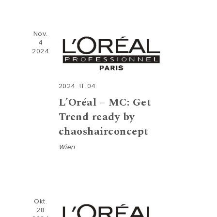
Nov.
4
2024
2024-11-04
L’Oréal – MC: Get
Trend ready by
chaoshairconcept
Wien
Okt.
28