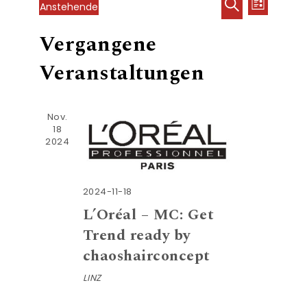
Veranst
Verans
Anstehende
Liste
Ansich
Datum
Suche
Suche
Vergangene
wählen.
Naviga
und
Veranstaltungen
Ansicht
Navigati
Nov.
18
2024
2024-11-18
L’Oréal – MC: Get
Trend ready by
chaoshairconcept
LINZ